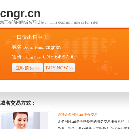
cngr.cn
您正在访问的域名可以转让!This domain name is for sale!
一口价出售中！
域名
cngr.cn
Domain Name:
售价
CNY 64997.00
Listing Price:
立即购买
BUY NOW
>>
>>
域名交易方式：
通过金名网(4.cn) 中介交易
金名网(4.cn)是全球领先的域名交易服务机
简单、安全、专业的第三方服务！ 为了保证交