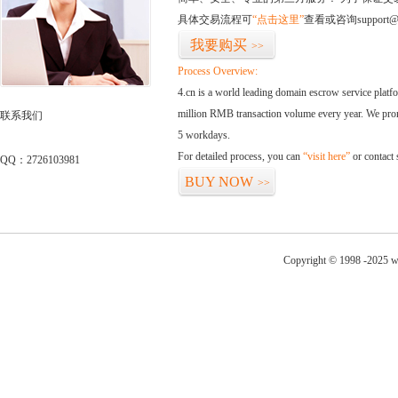
具体交易流程可
“点击这里”
查看或咨询support@
我要购买
>>
Process Overview:
4.cn is a world leading domain escrow service plat
million RMB transaction volume every year. We promi
联系我们
5 workdays.
For detailed process, you can
“visit here”
or contact
QQ：2726103981
BUY NOW
>>
Copyright © 1998 -2025 w